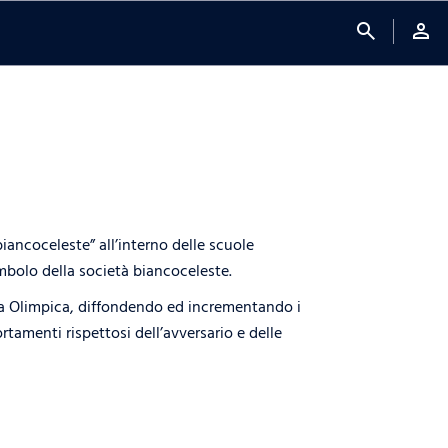
search
person
biancoceleste” all’interno delle scuole
imbolo della società biancoceleste.
arta Olimpica, diffondendo ed incrementando i
rtamenti rispettosi dell’avversario e delle