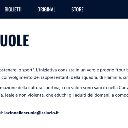
BIGLIETTI
ORIGINAL
STORE
CUOLE
ostenere lo sport”. L’iniziativa consiste in un vero e proprio “tour 
l coinvolgimento dei rappresentanti della squadra, di Flaminia, s
ormazione della cultura sportiva, i cui valori sono sanciti nella C
na, leale e non violenta, che educhi gli adulti del domani, a compo
il:
lazionellescuole@sslazio.it