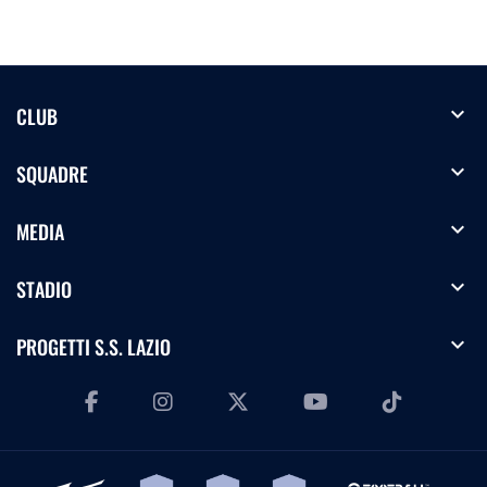
expand_more
CLUB
expand_more
SQUADRE
expand_more
MEDIA
expand_more
STADIO
expand_more
PROGETTI S.S. LAZIO