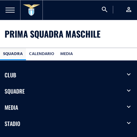
search
person
PRIMA SQUADRA MASCHILE
SQUADRA
CALENDARIO
MEDIA
expand_more
CLUB
expand_more
SQUADRE
expand_more
MEDIA
expand_more
STADIO