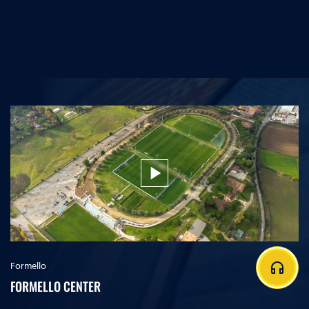
play_arrow
Formello
headphones
FORMELLO CENTER