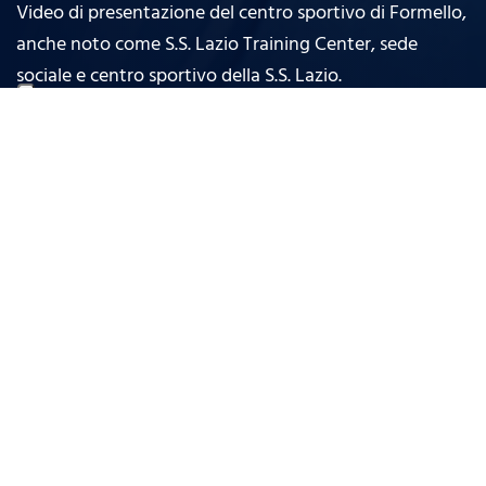
Video di presentazione del centro sportivo di Formello,
anche noto come S.S. Lazio Training Center, sede
sociale e centro sportivo della S.S. Lazio.
GUARDA IL VIDEO
expand_more
CLUB
expand_more
SQUADRE
expand_more
MEDIA
expand_more
STADIO