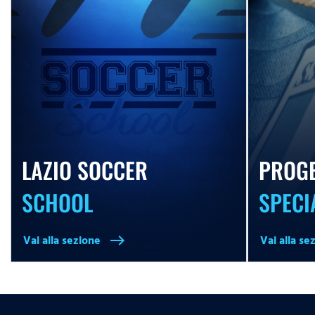
LAZIO SOCCER
PROGE
SCHOOL
SPECI
Vai alla sezione
Vai alla se
east