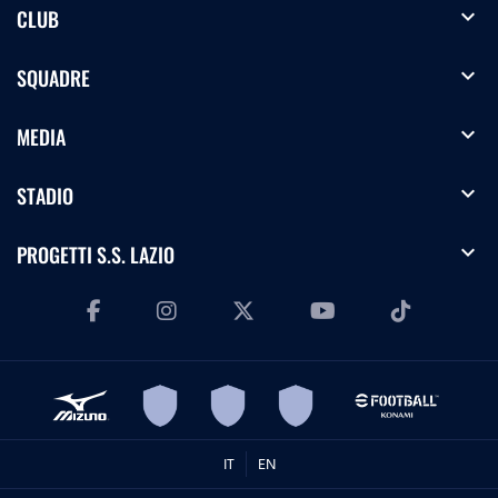
expand_more
CLUB
expand_more
SQUADRE
expand_more
MEDIA
expand_more
STADIO
expand_more
PROGETTI S.S. LAZIO
IT
EN